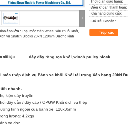
Thời gian giao hàng:
Điều khoản thanh toán:
Khả năng cung cấp:
Giá điều khoản.:
ình ảnh lớn :
Loại móc thép Wheel xâu chuỗi khối,
Tiếp xúc
Dịch vụ Snatch Blocks 20kN 120mm Đường kính
dây dây ròng rọc khối
winch pulley block
 nổi bật:
,
i móc thép dịch vụ Bánh xe khối Khối tải trọng Xếp hạng 20kN 
 tiết nhanh:
Phụ kiện dây truyền
Khối dây dẫn / dây cáp / OPGW Khối dịch vụ thép
Đường kính ngoài của bánh xe: 120x35mm
Trọng lượng: 4.2kgs
Bánh xe đơn