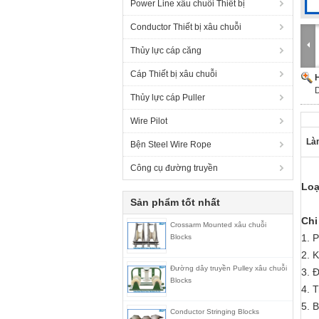
Power Line xâu chuỗi Thiết bị
Conductor Thiết bị xâu chuỗi
Thủy lực cáp căng
Cáp Thiết bị xâu chuỗi
H
Thủy lực cáp Puller
Wire Pilot
Làm
Bện Steel Wire Rope
Công cụ đường truyền
Loạ
Sản phẩm tốt nhất
Chi
Crossarm Mounted xâu chuỗi
1. 
Blocks
2. 
Đường dây truyền Pulley xâu chuỗi
3. 
Blocks
4. 
5. 
Conductor Stringing Blocks