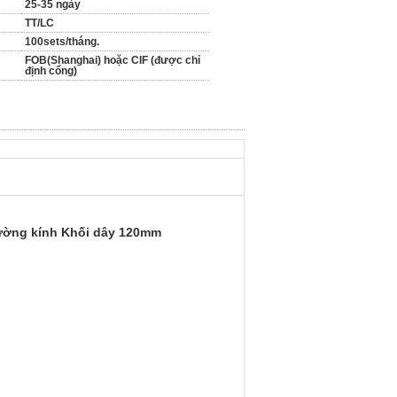
25-35 ngày
TT/LC
100sets/tháng.
FOB(Shanghai) hoặc CIF (được chỉ
định cổng)
Đường kính Khối dây 120mm