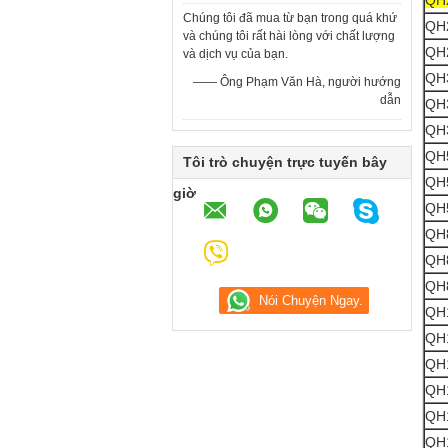
QH
Chúng tôi đã mua từ bạn trong quá khứ
QH
và chúng tôi rất hài lòng với chất lượng
QH
và dịch vụ của bạn.
QH
—— Ông Phạm Văn Hà, người hướng
dẫn
QH
QH
QH
Tôi trò chuyện trực tuyến bây
QH
giờ
QH
QH
QH
QH
QH
QH
QH
QH
QH
QH