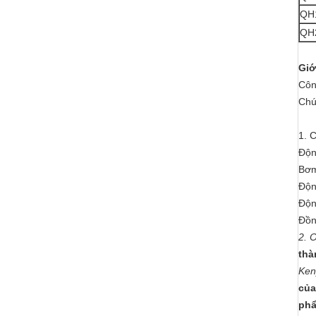
QH
QH
Giớ
Côn
Chú
1. 
Độn
Bơm
Độn
Độn
Đồn
2. 
thà
Ken
của
phẩ