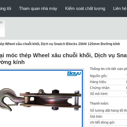
ng tôi
Tham quan nhà máy
Kiểm soát chất lượng
Liên hệ
hép Wheel xâu chuỗi khối, Dịch vụ Snatch Blocks 20kN 120mm Đường kính
ại móc thép Wheel xâu chuỗi khối, Dịch vụ S
ờng kính
Thông tin chi tiết sản 
Nguồn gốc:
Hàng hiệu:
Chứng nhận:
Số mô hình:
Thanh toán:
Số lượng đặt hàng tối th
Giá bán:
chi tiết đóng gói: