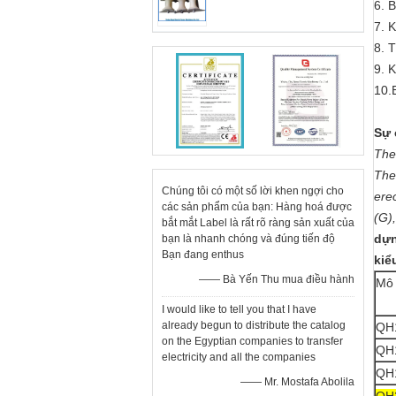
6. 
7. 
8. 
9. 
10.
Sự 
The
The
Chúng tôi có một số lời khen ngợi cho
erec
các sản phẩm của bạn: Hàng hoá được
(G),
bắt mắt Label là rất rõ ràng sản xuất của
dựn
bạn là nhanh chóng và đúng tiến độ
Bạn đang enthus
kiể
—— Bà Yến Thu mua điều hành
Mô 
I would like to tell you that I have
already begun to distribute the catalog
QH
on the Egyptian companies to transfer
QH
electricity and all the companies
QH
—— Mr. Mostafa Abolila