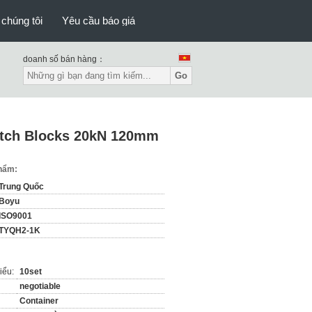
 chúng tôi
Yêu cầu báo giá
doanh số bán hàng：
Go
natch Blocks 20kN 120mm
phẩm:
Trung Quốc
Boyu
ISO9001
TYQH2-1K
iểu:
10set
negotiable
Container