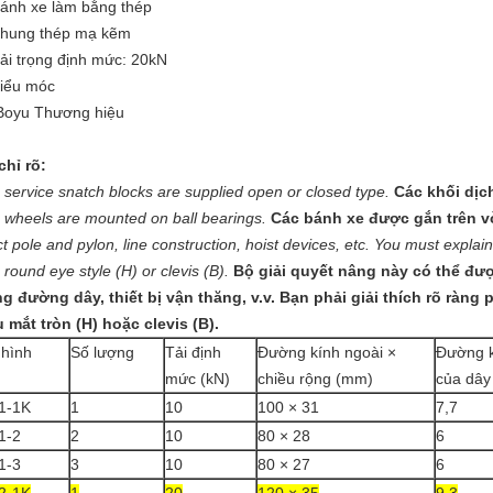
Bánh xe làm bằng thép
Khung thép mạ kẽm
Tải trọng định mức: 20kN
Kiểu móc
Boyu Thương hiệu
chỉ rõ:
 service snatch blocks are supplied open or closed type.
Các khối dịc
 wheels are mounted on ball bearings.
Các bánh xe được gắn trên v
t pole and pylon, line construction, hoist devices, etc. You must explai
 round eye style (H) or clevis (B).
Bộ giải quyết nâng này có thể đượ
g đường dây, thiết bị vận thăng, v.v. Bạn phải giải thích rõ ràng
u mắt tròn (H) hoặc clevis (B).
hình
Số lượng
Tải định
Đường kính ngoài ×
Đường 
mức (kN)
chiều rộng (mm)
của dây
1-1K
1
10
100 × 31
7,7
1-2
2
10
80 × 28
6
1-3
3
10
80 × 27
6