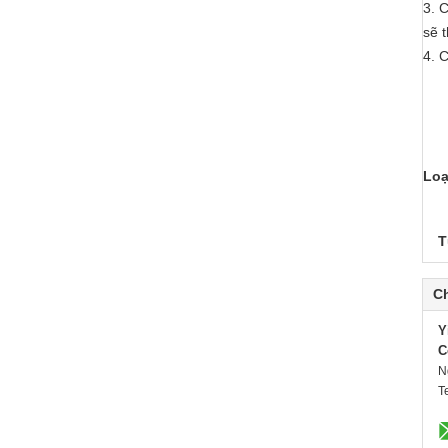
3. 
sẽ 
4. 
Loạ
T
Ch
Y
C
N
T