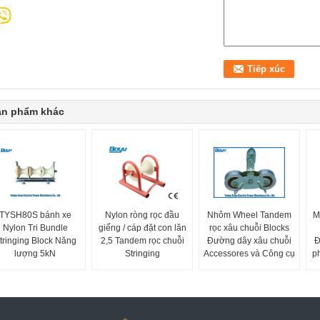
ản phẩm khác
TYSH80S bánh xe
Nylon ròng rọc đầu
Nhôm Wheel Tandem
M
Nylon Tri Bundle
giếng / cáp đặt con lăn
rọc xâu chuỗi Blocks
tringing Block Năng
2,5 Tandem rọc chuỗi
Đường dây xâu chuỗi
Đ
lượng 5kN
Stringing
Accessores và Công cụ
p