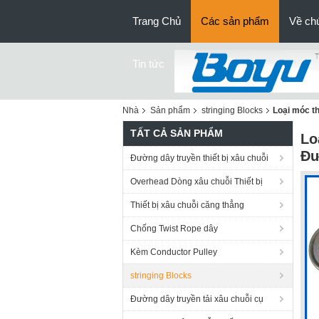
Trang Chủ
Các sản phẩm
Về chú
Tin tức
Nhà
Sản phẩm
stringing Blocks
Loại móc t
TẤT CẢ SẢN PHẨM
Lo
Đư
Đường dây truyền thiết bị xâu chuỗi
Overhead Dòng xâu chuỗi Thiết bị
Thiết bị xâu chuỗi căng thẳng
Chống Twist Rope dây
Kèm Conductor Pulley
stringing Blocks
Đường dây truyền tải xâu chuỗi cụ