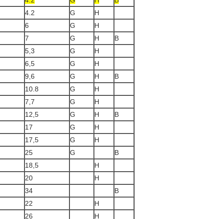
4.2
G
H
B
4.2
G
H
6
G
H
7
G
H
B
5,3
G
H
6,5
G
H
9,6
G
H
B
10.8
G
H
7,7
G
H
12,5
G
H
B
17
G
H
17,5
G
H
25
G
B
18,5
H
20
H
34
B
22
H
26
H