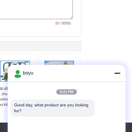
(
0
/ 3000)
boyu
ặt đất góc Pulley xâu
Nhôm Wheel Crossarm
5:21 PM
chuỗi Blocks cho
Mounted xâu chuỗi khối
ường dây xâu chuỗi
Capliper Rộng 99 ~
hụ kiện với 3 bánh xe
Good day, what product are you looking 
175mm Capliper Chiều
cao 95 ~ 159mm
for?