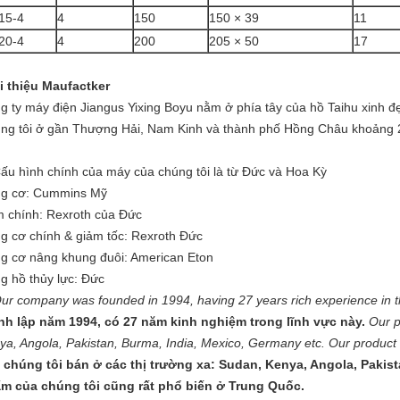
15-4
4
150
150 × 39
11
20-4
4
200
205 × 50
17
i thiệu Maufactker
g ty máy điện Jiangus Yixing Boyu nằm ở phía tây của hồ Taihu xinh 
ng tôi ở gần Thượng Hải, Nam Kinh và thành phố Hồng Châu khoảng 2 ~
Cấu hình chính của máy của chúng tôi là từ Đức và Hoa Kỳ
g cơ: Cummins Mỹ
 chính: Rexroth của Đức
g cơ chính & giảm tốc: Rexroth Đức
g cơ nâng khung đuôi: American Eton
g hồ thủy lực: Đức
Our company was founded in 1994, having 27 years rich experience in thi
nh lập năm 1994, có 27 năm kinh nghiệm trong lĩnh vực này.
Our p
ya, Angola, Pakistan, Burma, India, Mexico, Germany etc. Our product i
 chúng tôi bán ở các thị trường xa: Sudan, Kenya, Angola, Pakis
m của chúng tôi cũng rất phổ biến ở Trung Quốc.