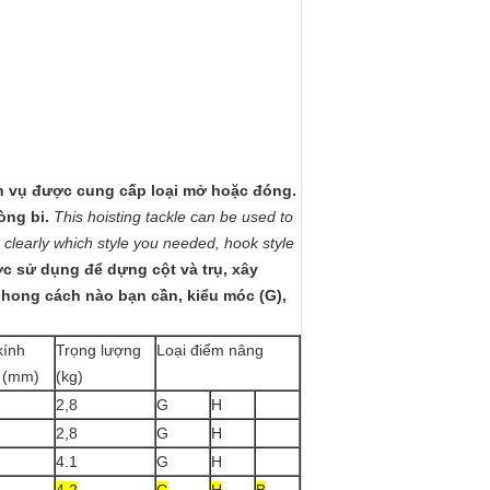
h vụ được cung cấp loại mở hoặc đóng.
òng bi.
This hoisting tackle can be used to
n clearly which style you needed, hook style
c sử dụng để dựng cột và trụ, xây
 phong cách nào bạn cần, kiểu móc (G),
kính
Trọng lượng
Loại điểm nâng
 (mm)
(kg)
2,8
G
H
2,8
G
H
4.1
G
H