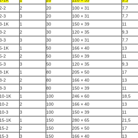
2-1K
1
20
120 × 35
9,3
2-2
2
20
100 × 31
7,7
2-3
3
20
100 × 31
7,7
3-1K
1
30
150 × 39
11
3-2
2
30
120 × 35
9,3
3-3
3
30
100 × 31
7,7
5-1K
1
50
166 × 40
13
5-2
2
50
150 × 39
11
5-3
3
50
120 × 35
9,3
8-1K
1
80
205 × 50
17
8-2
2
80
166 × 40
13
8-3
3
80
150 × 39
11
10-1K
1
100
246 × 60
18,5
10-2
2
100
166 × 40
13
10-3
3
100
150 × 39
11
15-1K
1
150
280 × 65
21,5
15-2
2
150
205 × 50
17
15-3
3
150
166 × 40
13