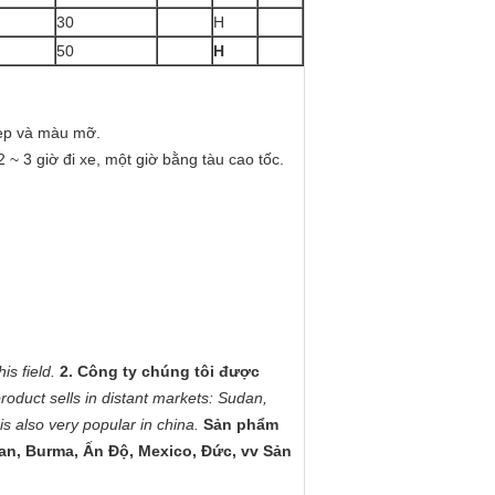
30
H
50
H
đẹp và màu mỡ.
 3 giờ đi xe, một giờ bằng tàu cao tốc.
s field.
2. Công ty chúng tôi được
roduct sells in distant markets: Sudan,
s also very popular in china.
Sản phẩm
tan, Burma, Ấn Độ, Mexico, Đức, vv Sản