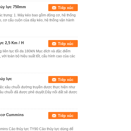
thủy lực 750mm
Tiếp xúc
Đặc trưng: 1. Máy kéo bao gồm động cơ, hệ thống
éo, cơ cấu cuộn của dây kéo, hệ thống vận hành
lực 2,5 Km / H
Tiếp xúc
ng liên tục tối đa 180kN Mục đích và đặc điểm
với toàn bộ hiệu suất tốt, cấu hình cao của các
hủy lực
Tiếp xúc
Việc xâu chuỗi đường truyền được thực hiện như
xâu chuỗi đã được phê duyệt.Dây nối đất sẽ được
ng cơ Cummins
Tiếp xúc
ummins Cảo thủy lực TY90 Cảo thủy lực dùng để