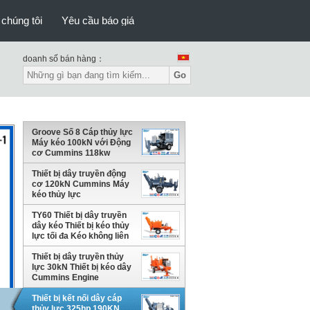
 chúng tôi
Yêu cầu báo giá
doanh số bán hàng：
Go
Groove Số 8 Cáp thủy lực
Máy kéo 100kN với Động
cơ Cummins 118kw
Thiết bị dây truyền động
cơ 120kN Cummins Máy
kéo thủy lực
TY60 Thiết bị dây truyền
dây kéo Thiết bị kéo thủy
lực tối đa Kéo không liên
tục 60kN
Thiết bị dây truyền thủy
lực 30kN Thiết bị kéo dây
Cummins Engine
Thiết bị kết nối dây cáp
thủy lực 325hp 190KN