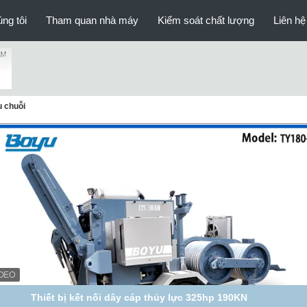
ng tôi
Tham quan nhà máy
Kiểm soát chất lượng
Liên hệ
u chuỗi
Thiết bị kết nối dây cáp thủy lực 325hp 190KN