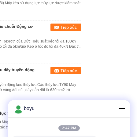
nối).Máy kéo sử dụng lực thủy lực được kiểm soát
xâu chuỗi Động cơ
Tiếp xúc
nh Rexroth của Đức Hiệu suất kéo tối đa 100kN
ộ tối đa 5km/giờ Kéo ở tốc độ tối đa 40kN Đặc tr...
u dây truyền động
Tiếp xúc
yền động kéo thủy lực Cảo thủy lực TY90 Máy
 vùng đồi núi, dây dẫn đôi từ 630mm2 trở
boyu
 lực Số 10
Tiếp xúc
10 Máy này là một loại máy móc xây dựng điện
a các thành phần chức năng chính, dự trữ năng
2:47 PM