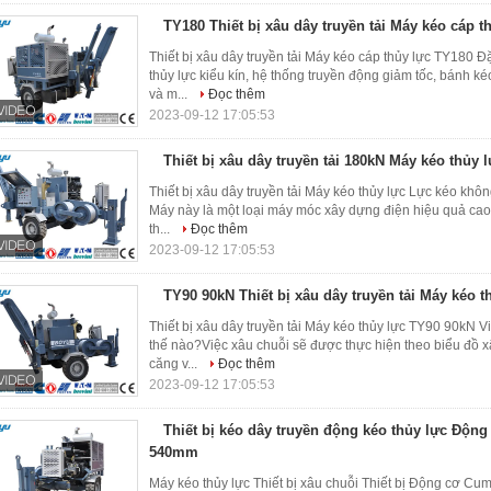
TY180 Thiết bị xâu dây truyền tải Máy kéo cáp 
Thiết bị xâu dây truyền tải Máy kéo cáp thủy lực TY180 
thủy lực kiểu kín, hệ thống truyền động giảm tốc, bánh k
và m...
Đọc thêm
2023-09-12 17:05:53
Thiết bị xâu dây truyền tải 180kN Máy kéo thủy 
Thiết bị xâu dây truyền tải Máy kéo thủy lực Lực kéo khô
Máy này là một loại máy móc xây dựng điện hiệu quả cao, 
th...
Đọc thêm
2023-09-12 17:05:53
TY90 90kN Thiết bị xâu dây truyền tải Máy kéo t
Thiết bị xâu dây truyền tải Máy kéo thủy lực TY90 90kN 
thế nào?Việc xâu chuỗi sẽ được thực hiện theo biểu đồ 
căng v...
Đọc thêm
2023-09-12 17:05:53
Thiết bị kéo dây truyền động kéo thủy lực Độ
540mm
Máy kéo thủy lực Thiết bị xâu chuỗi Thiết bị Động cơ C