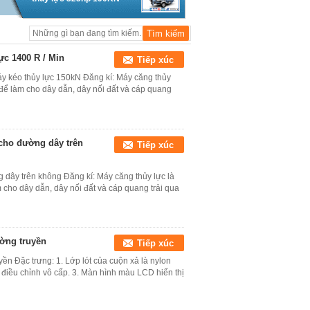
ực 1400 R / Min
Tiếp xúc
Máy kéo thủy lực 150kN Đăng kí: Máy căng thủy
n để làm cho dây dẫn, dây nối đất và cáp quang
cho đường dây trên
Tiếp xúc
dây trên không Đăng kí: Máy căng thủy lực là
m cho dây dẫn, dây nối đất và cáp quang trải qua
ường truyền
Tiếp xúc
ền Đặc trưng: 1. Lớp lót của cuộn xả là nylon
 điều chỉnh vô cấp. 3. Màn hình màu LCD hiển thị