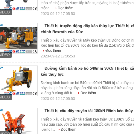
tháo các bộ phận được lắp trên trục (vòng bi hoặc khớp 
một c...
Đọc thêm
2023-09-12 17:05:53
Thiết bị truyền động dây kéo thủy lực Thiết bị 
chính Rexroth của Đức
Thiết bị xâu dây truyền tải Máy kéo thủy lực Động cơ chí
Kéo liên tục tối đa 90kN Tốc độ kéo tối đa 2,5km/giờ tốc đ
Đọc thêm
2023-09-12 17:05:53
Đường kính bánh xe bò 540mm 90kN Thiết bị xâ
kéo thủy lực
Đường kính bánh xe bò 540mm 90kN Thiết bị xâu dây tru
này cho phép căng dây dẫn đôi bó từ 500mm2 trở xuống ở
xuống ở vùng đất b...
Đọc thêm
2023-09-12 17:05:53
Thiết bị xâu dây truyền tải 180kN Rãnh kéo thủy
Thiết bị xâu dây truyền tải Rãnh kéo thủy lực 180kN Số 
hiệu quả cao, với toàn bộ hiệu suất tốt, cấu hình cao củ
lượng l...
Đọc thêm