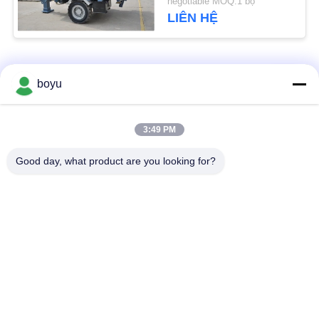
negotiable MOQ:1 bộ
PRIVACY
LIÊN HỆ
POLICY
Danh mục phổ biến
Tất cả
boyu
các
Đường dây truyền
Overhead Dòng xâu
3:49 PM
thiết bị xâu chuỗi
chuỗi Thiết bị
Good day, what product are you looking for?
Thiết bị xâu chuỗi
Chống Twist Rope
căng thẳng
dây
Kèm Conductor
stringing Blocks
Pulley
Đường dây truyền tải
Power Line xâu chuỗi
xâu chuỗi cụ
Thiết bị