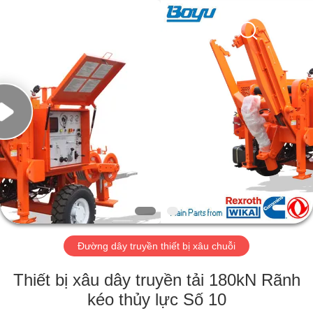
-
2026
Yixing
Boyu
Electric
Power
Machinery
Co.,LTD.
TRANG
All
Rights
Reserved.
CHỦ
CÁC
SẢN
PHẨM
VỀ
Đường dây truyền thiết bị xâu chuỗi
CHÚNG
TÔI
Thiết bị xâu dây truyền tải 180kN Rãnh
kéo thủy lực Số 10