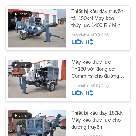
Thiết bị xâu dây truyền
TIN
tải 150kN Máy kéo
TỨC
thủy lực 1400 R / Min
negotiable MOQ:1 bộ
YÊU
LIÊN HỆ
CẦU
BÁO
Máy kéo thủy lực
TY180 với động cơ
GIÁ
Cummins cho đường
dây trên không
negotiable MOQ:1 bộ
SƠ
LIÊN HỆ
ĐỒ
TRANG
Thiết bị xâu dây 180kN
Máy kéo thủy lực cho
WEB
đường truyền