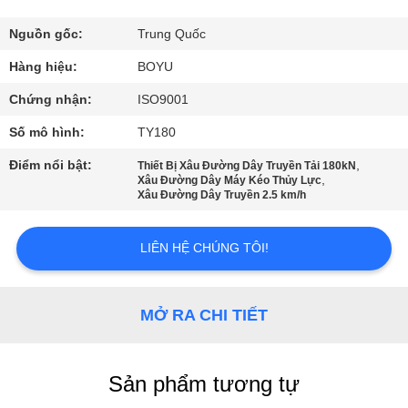
THAM
QUAN
Nguồn gốc:
Trung Quốc
NHÀ
Hàng hiệu:
BOYU
MÁY
Chứng nhận:
ISO9001
Số mô hình:
TY180
KIỂM
Điểm nổi bật:
,
Thiết Bị Xâu Đường Dây Truyền Tải 180kN
,
SOÁT
Xâu Đường Dây Máy Kéo Thủy Lực
Xâu Đường Dây Truyền 2.5 km/h
CHẤT
LƯỢNG
LIÊN HỆ CHÚNG TÔI!
LIÊN
MỞ RA CHI TIẾT
HỆ
CHÚNG
Sản phẩm tương tự
TÔI