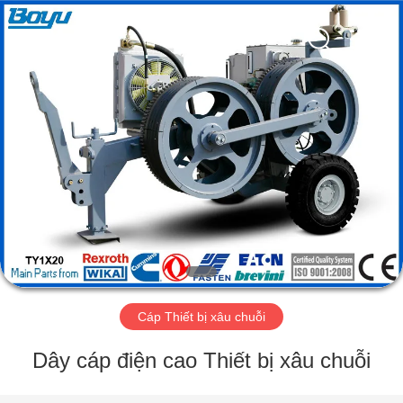
-
2026
Yixing
Boyu
Electric
Power
Machinery
Co.,LTD.
TRANG
All
Rights
Reserved.
CHỦ
CÁC
SẢN
PHẨM
VỀ
Cáp Thiết bị xâu chuỗi
CHÚNG
TÔI
Dây cáp điện cao Thiết bị xâu chuỗi