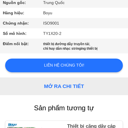
THAM
Nguồn gốc:
Trung Quốc
QUAN
Hàng hiệu:
Boyu
NHÀ
Chứng nhận:
ISO9001
MÁY
Số mô hình:
TY1X20-2
Điểm nổi bật:
,
thiết bị đường dây truyền tải
KIỂM
chỉ huy dàn nhạc stringing thiết bị
SOÁT
LIÊN HỆ CHÚNG TÔI!
CHẤT
LƯỢNG
MỞ RA CHI TIẾT
LIÊN
HỆ
Sản phẩm tương tự
CHÚNG
TÔI
Thiết bị căng dây cáp