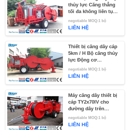
thủy lực Căng thẳng
tối đa không liên tục
TIN
2 × 70kN
negotiable MOQ:1 bộ
TỨC
LIÊN HỆ
YÊU
Thiết bị căng dây cáp
CẦU
5km / H Bộ căng thủy
BÁO
lực Động cơ
Cummins 4BT3.9-
GIÁ
negotiable MOQ:1 bộ
C105
LIÊN HỆ
SƠ
Máy căng dây thiết bị
ĐỒ
cáp TY2x70IV cho
TRANG
đường dây trên
không
WEB
negotiable MOQ:1 bộ
LIÊN HỆ