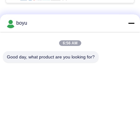
PRIVACY
POLICY
Danh mục phổ biến
Tất cả
boyu
các
Đường dây truyền
Overhead Dòng xâu
6:56 AM
thiết bị xâu chuỗi
chuỗi Thiết bị
Good day, what product are you looking for?
Thiết bị xâu chuỗi
Chống Twist Rope
căng thẳng
dây
Kèm Conductor
stringing Blocks
Pulley
Đường dây truyền
Power Line xâu
tải xâu chuỗi cụ
chuỗi Thiết bị