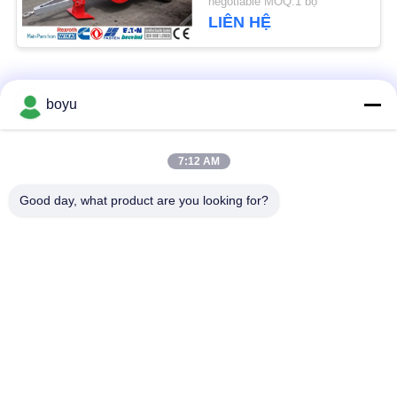
negotiable MOQ:1 bộ
PRIVACY
LIÊN HỆ
POLICY
Danh mục phổ biến
Tất cả
boyu
các
Đường dây truyền
Overhead Dòng xâu
7:12 AM
thiết bị xâu chuỗi
chuỗi Thiết bị
Good day, what product are you looking for?
Thiết bị xâu chuỗi
Chống Twist Rope
căng thẳng
dây
Kèm Conductor
stringing Blocks
Pulley
Đường dây truyền tải
Power Line xâu chuỗi
xâu chuỗi cụ
Thiết bị