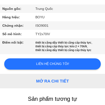
THAM
QUAN
Nguồn gốc:
Trung Quốc
NHÀ
Hàng hiệu:
BOYU
MÁY
Chứng nhận:
ISO9001
Số mô hình:
TY2x70IV
KIỂM
Điểm nổi bật:
,
thiết bị căng dây thiết bị căng cáp thủy lực
,
SOÁT
thiết bị căng cáp thủy lực kéo 2 × 70kN
thiết bị căng dây thiết bị căng cáp thủy lực
CHẤT
LƯỢNG
LIÊN HỆ CHÚNG TÔI!
LIÊN
MỞ RA CHI TIẾT
HỆ
CHÚNG
Sản phẩm tương tự
TÔI