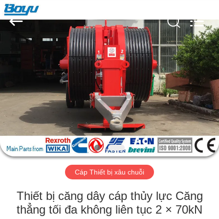
-
2026
Yixing
Boyu
Electric
Power
Machinery
Co.,LTD.
TRANG
All
Rights
Reserved.
CHỦ
CÁC
SẢN
PHẨM
VỀ
Cáp Thiết bị xâu chuỗi
CHÚNG
TÔI
Thiết bị căng dây cáp thủy lực Căng
thẳng tối đa không liên tục 2 × 70kN